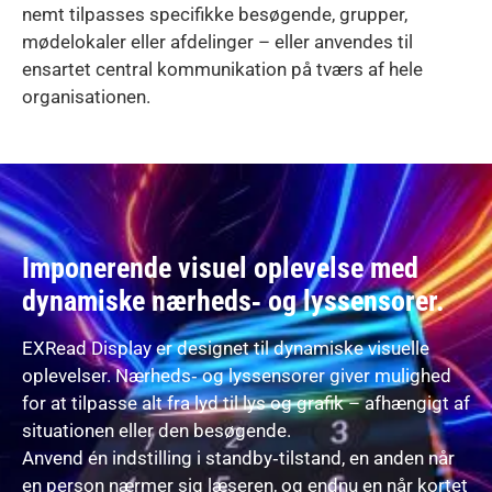
nemt tilpasses specifikke besøgende, grupper,
mødelokaler eller afdelinger – eller anvendes til
ensartet central kommunikation på tværs af hele
organisationen.
Imponerende visuel oplevelse med
dynamiske nærheds‑ og lyssensorer.
EXRead Display er designet til dynamiske visuelle
oplevelser. Nærheds‑ og lyssensorer giver mulighed
for at tilpasse alt fra lyd til lys og grafik – afhængigt af
situationen eller den besøgende.
Anvend én indstilling i standby‑tilstand, en anden når
en person nærmer sig læseren, og endnu en når kortet