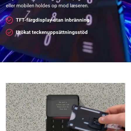
eller mobilen holdes op mod læseren.
TFT-färgdisplay utan inbränning
Utökat teckenuppsättningsstöd