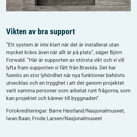
Vikten av bra support
”Ett system är inte klart när det är installerat utan
mycket krävs även när allt är på plats”, säger Björn
Forwald. ”Här är supporten av största vikt och vi vill
lyfta fram supporten vi fått från Bravida. Det har
funnits en stor lyhördhet när nya funktioner behövts
utvecklas och en trygghet i att det genom projektet
varit samma personer som arbetat runt frågorna, som
kan projektet och känner till byggnaden”.
Fotokrediteringar: Børre Høstland/Nasjonalmuseet,
Iwan Baan, Frode Larsen/Nasjonalmuseet